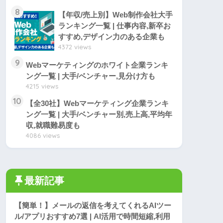
8
【年収/売上別】Web制作会社大手
ランキング一覧 | 仕事内容,新卒お
すすめ,デザイン力のある企業も
4372 views
9
Webマーケティングのホワイト企業ランキ
ング一覧 | 大手/ベンチャー,見分け方も
4215 views
10
【全30社】Webマーケティング企業ランキ
ング一覧 | 大手/ベンチャー別,売上高,平均年
収,就職難易度も
4086 views
最新記事
【簡単！】メールの返信を考えてくれるAIツー
ル/アプリおすすめ7選 | AI活用で時間短縮,利用