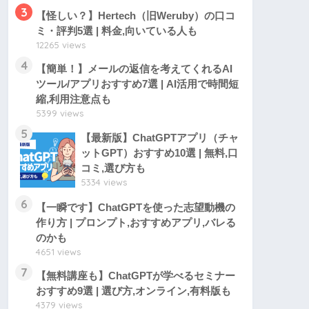
3
【怪しい？】Hertech（旧Weruby）の口コ
ミ・評判5選 | 料金,向いている人も
12265 views
4
【簡単！】メールの返信を考えてくれるAI
ツール/アプリおすすめ7選 | AI活用で時間短
縮,利用注意点も
5399 views
5
【最新版】ChatGPTアプリ（チャ
ットGPT）おすすめ10選 | 無料,口
コミ,選び方も
5334 views
6
【一瞬です】ChatGPTを使った志望動機の
作り方 | プロンプト,おすすめアプリ,バレる
のかも
4651 views
7
【無料講座も】ChatGPTが学べるセミナー
おすすめ9選 | 選び方,オンライン,有料版も
4379 views