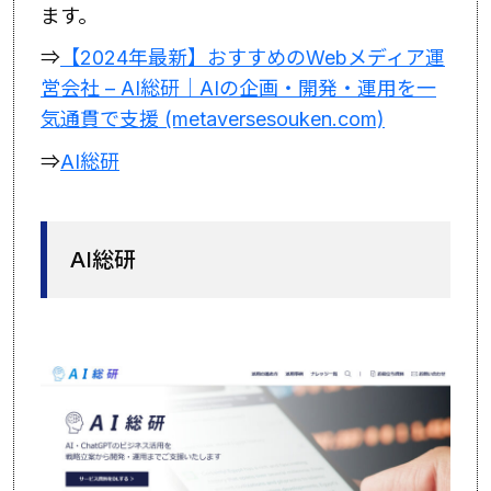
ます。
⇒
【2024年最新】おすすめのWebメディア運
営会社 – AI総研｜AIの企画・開発・運用を一
気通貫で支援 (metaversesouken.com)
⇒
AI総研
AI総研