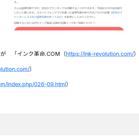
が 「インク革命.COM（
https://ink-revolution.com/
olution.com/
）
com/index.php/026-09.html
）