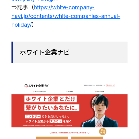
⇒記事（
https://white-company-
navi.jp/contents/white-companies-annual-
holiday/
）
ホワイト企業ナビ