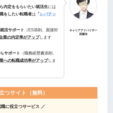
から内定をもらいたい就活生
には
転職をしたい転職者
は
「
レバテッ
就活サポート
（ES添削、面接対
キャリアアドバイザー
西園寺
T企業の内定率がアップ
します
らサポート
（職務経歴書添削、
企業への転職成功率がアップ
しま
立つサイト（無料）
就職に役立つサービス ／