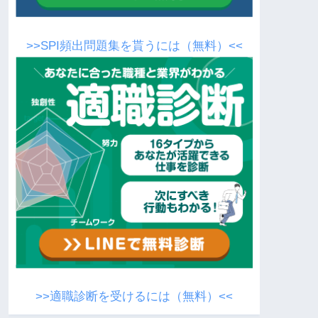
>>SPI頻出問題集を貰うには（無料）<<
>>適職診断を受けるには（無料）<<