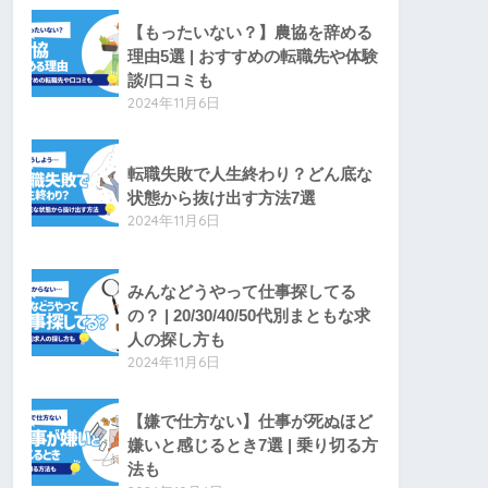
【もったいない？】農協を辞める
理由5選 | おすすめの転職先や体験
談/口コミも
2024年11月6日
転職失敗で人生終わり？どん底な
状態から抜け出す方法7選
2024年11月6日
みんなどうやって仕事探してる
の？ | 20/30/40/50代別まともな求
人の探し方も
2024年11月6日
【嫌で仕方ない】仕事が死ぬほど
嫌いと感じるとき7選 | 乗り切る方
法も