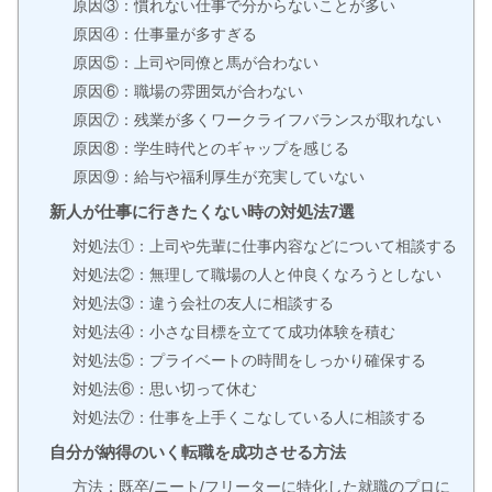
原因③：慣れない仕事で分からないことが多い
原因④：仕事量が多すぎる
原因⑤：上司や同僚と馬が合わない
原因⑥：職場の雰囲気が合わない
原因⑦：残業が多くワークライフバランスが取れない
原因⑧：学生時代とのギャップを感じる
原因⑨：給与や福利厚生が充実していない
新人が仕事に行きたくない時の対処法7選
対処法①：上司や先輩に仕事内容などについて相談する
対処法②：無理して職場の人と仲良くなろうとしない
対処法③：違う会社の友人に相談する
対処法④：小さな目標を立てて成功体験を積む
対処法⑤：プライベートの時間をしっかり確保する
対処法⑥：思い切って休む
対処法⑦：仕事を上手くこなしている人に相談する
自分が納得のいく転職を成功させる方法
方法：既卒/ニート/フリーターに特化した就職のプロに