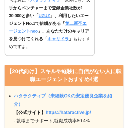
ちなみに
「
ハタラクティブ
」
以外にも、
大
手からベンチャーまで登録企業社数が
30,000と多い「
UZUZ
」、利用したいエー
ジェントNo.1で信頼がある「
第二新卒エ
ージェントneo
」、あなただけのキャリア
を見つけてくれる「
キャリドラ
」
もおすす
めですよ。
【20代向け】スキルや経験に自信がない人に転
職エージェントおすすめ4選
ハタラクティブ（未経験OKの安定優良企業を紹
介）
【公式サイト】
https://hataractive.jp/
- 就職までサポート,就職成功率80.4%