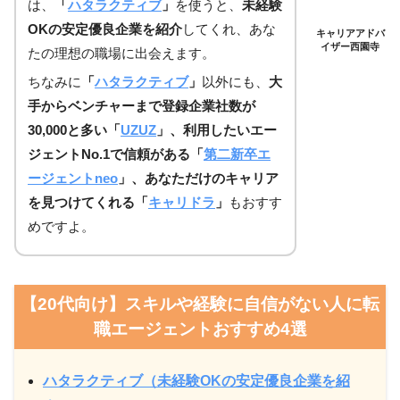
は、
「
ハタラクティブ
」
を使うと、
未経験
OKの安定優良企業を紹介
してくれ、あな
キャリアアドバ
イザー西園寺
たの理想の職場に出会えます。
ちなみに
「
ハタラクティブ
」
以外にも、
大
手からベンチャーまで登録企業社数が
30,000と多い「
UZUZ
」、利用したいエー
ジェントNo.1で信頼がある「
第二新卒エ
ージェントneo
」、あなただけのキャリア
を見つけてくれる「
キャリドラ
」
もおすす
めですよ。
【20代向け】スキルや経験に自信がない人に転
職エージェントおすすめ4選
ハタラクティブ（未経験OKの安定優良企業を紹