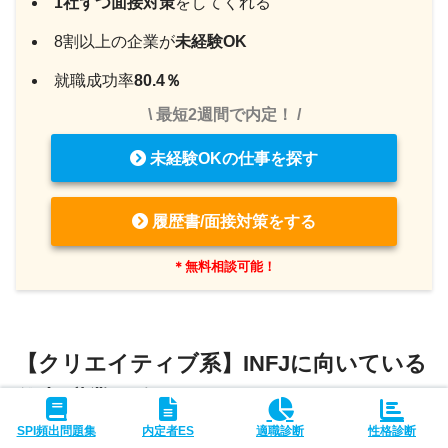
1社ずつ面接対策
をしてくれる
8割以上の企業が
未経験OK
就職成功率
80.4％
\ 最短2週間で内定！ /
未経験OKの仕事を探す
履歴書/面接対策をする
＊無料相談可能！
【クリエイティブ系】INFJに向いている
仕事/職業一覧
SPI頻出問題集
内定者ES
適職診断
性格診断