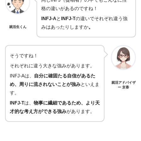
格の違いがあるのですね！
INFJ-A
と
INFJ-T
の違いでそれぞれ違う強
みはあったりしますか
。
就活生くん
そうですね！
それぞれに違う大きな強みがあります。
INFJ-Aは、
自分に確固たる自信があるた
就活アドバイザ
め、周りに流されないことが強み
といえま
ー 京香
す。
INFJ-T
は、
物事に繊細であるため、より天
才的な考え方ができる強み
があります。