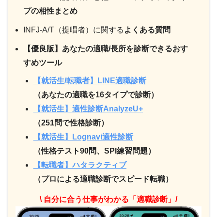
プの相性まとめ
INFJ-A/T（提唱者）に関する
よくある質問
【優良版】あなたの適職/長所を診断できるおす
すめツール
【就活生/転職者】LINE適職診断
（あなたの適職を16タイプで診断）
【就活生】適性診断AnalyzeU+
（251問で性格診断）
【就活生】Lognavi適性診断
（性格テスト90問、SPI練習問題）
【転職者】ハタラクティブ
（プロによる適職診断でスピード転職）
\ 自分に合う仕事がわかる「適職診断」/