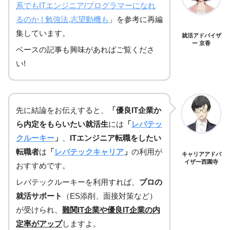
系でもITエンジニア/プログラマーになれ
るのか | 勉強法,志望動機も
」を参考に再編
集しています。
就活アドバイザ
ー 京香
ベースの記事も興味があればご覧くださ
い!
先に結論をお伝えすると、
「優良IT企業か
ら内定をもらいたい就活生
には
「
レバテッ
クルーキー
」
、
ITエンジニア転職をしたい
転職者
は
「
レバテックキャリア
」
の利用が
キャリアアドバ
イザー西園寺
おすすめです。
レバテックルーキーを利用すれば、
プロの
就活サポート
（ES添削、面接対策など）
が受けられ、
難関IT企業や優良IT企業の内
定率がアップ
しますよ。