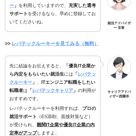
ー
」
を利用していますので、
充実した選考
サポート
を受けるなら、早めに登録してお
いてくださいね。
就活アドバイザ
ー 京香
>>
レバテックルーキーを見てみる（無料）
先に結論をお伝えすると、
「優良IT企業か
ら内定をもらいたい就活生
には
「
レバテッ
クルーキー
」
、
ITエンジニア転職をしたい
転職者
は
「
レバテックキャリア
」
の利用が
キャリアアドバ
イザー西園寺
おすすめです。
レバテックルーキーを利用すれば、
プロの
就活サポート
（ES添削、面接対策など）
が受けられ、
難関IT企業や優良IT企業の内
定率がアップ
しますよ。