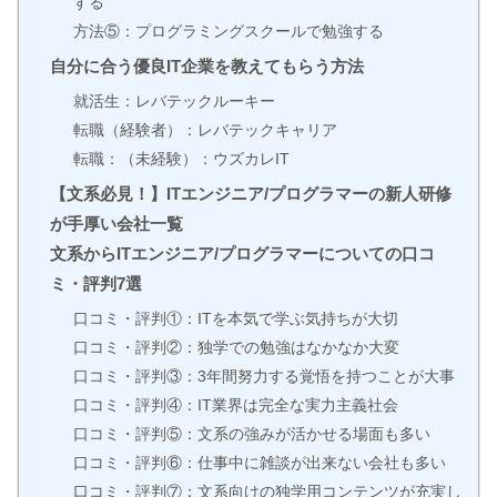
する
方法⑤：プログラミングスクールで勉強する
自分に合う優良IT企業を教えてもらう方法
就活生：レバテックルーキー
転職（経験者）：レバテックキャリア
転職：（未経験）：ウズカレIT
【文系必見！】ITエンジニア/プログラマーの新人研修
が手厚い会社一覧
文系からITエンジニア/プログラマーについての口コ
ミ・評判7選
口コミ・評判①：ITを本気で学ぶ気持ちが大切
口コミ・評判②：独学での勉強はなかなか大変
口コミ・評判③：3年間努力する覚悟を持つことが大事
口コミ・評判④：IT業界は完全な実力主義社会
口コミ・評判⑤：文系の強みが活かせる場面も多い
口コミ・評判⑥：仕事中に雑談が出来ない会社も多い
口コミ・評判⑦：文系向けの独学用コンテンツが充実し