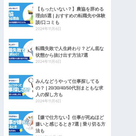
【もったいない？】農協を辞める
理由5選 | おすすめの転職先や体験
談/口コミも
2024年11月6日
転職失敗で人生終わり？どん底な
状態から抜け出す方法7選
2024年11月6日
みんなどうやって仕事探してる
の？ | 20/30/40/50代別まともな求
人の探し方も
2024年11月6日
【嫌で仕方ない】仕事が死ぬほど
嫌いと感じるとき7選 | 乗り切る方
法も