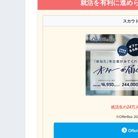
就活を有利に進め
スカウ
就活生の24万
※OfferBo
Off