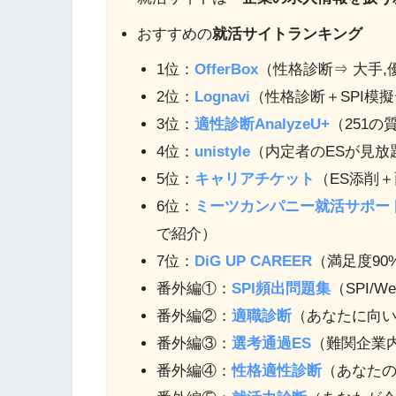
おすすめの
就活サイトランキング
1位：
OfferBox
（性格診断⇒ 大手
2位：
Lognavi
（性格診断＋SPI模
3位：
適性診断AnalyzeU+
（251
4位：
unistyle
（内定者のESが見放
5位：
キャリアチケット
（ES添削
6位：
ミーツカンパニー就活サポー
で紹介）
7位：
DiG UP CAREER
（満足度90
番外編①：
SPI頻出問題集
（SPI/
番外編②：
適職診断
（あなたに向
番外編③：
選考通過ES
（難関企業
番外編④：
性格適性診断
（あなた