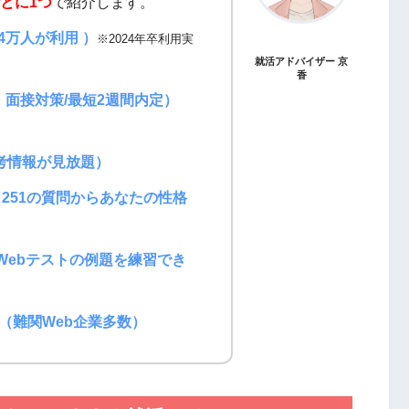
とに1つ
で紹介します。
24万人が利用 ）
※2024年卒利用実
就活アドバイザー 京
香
・面接対策/最短2週間内定）
と選考情報が見放題）
+（251の質問からあなたの性格
I/Webテストの例題を練習でき
（難関Web企業多数）