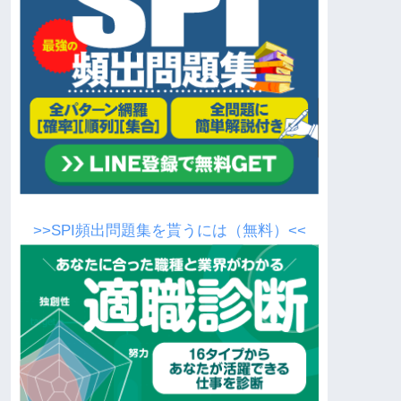
>>SPI頻出問題集を貰うには（無料）<<