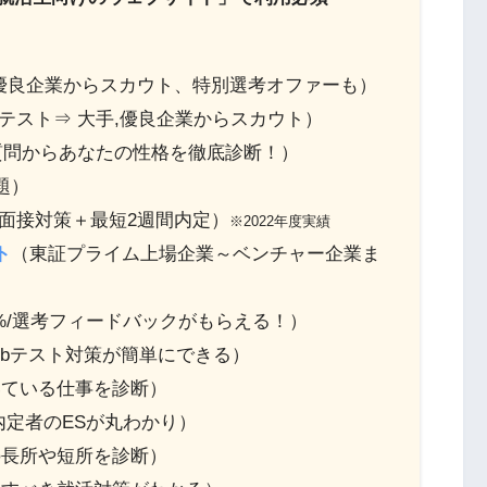
,優良企業からスカウト、特別選考オファーも）
擬テスト⇒ 大手,優良企業からスカウト）
の質問からあなたの性格を徹底診断！）
題）
＋面接対策＋最短2週間内定）
※2022年度実績
ト
（東証プライム上場企業～ベンチャー企業ま
%/選考フィードバックがもらえる！）
Webテスト対策が簡単にできる）
いている仕事を診断）
内定者のESが丸わかり）
の長所や短所を診断）