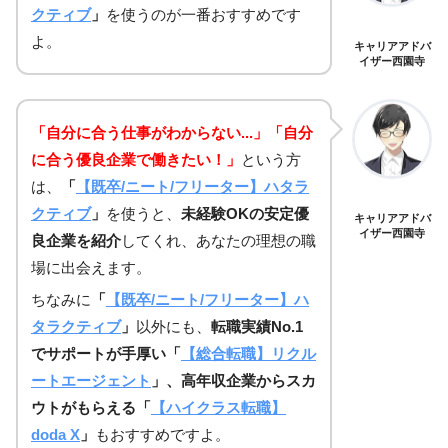
クティブ
」
を使うのが一番おすすめです
よ。
キャリアアドバ
イザー西園寺
「自分に合う仕事がわからない...」「自分
に合う優良企業で働きたい！」
という方
は、
「
【既卒/ニート/フリーター】ハタラ
クティブ
」
を使うと、
未経験OKの安定優
キャリアアドバ
イザー西園寺
良企業を紹介
してくれ、あなたの理想の職
場に出会えます。
ちなみに
「
【既卒/ニート/フリーター】ハ
タラクティブ
」
以外にも、
転職実績No.1
でサポートが手厚い「
【総合転職】リクル
ートエージェント
」、高年収企業からスカ
ウトがもらえる「
【ハイクラス転職】
doda X
」
もおすすめですよ。